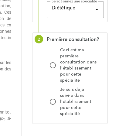
pation,
n. Ces
ion de
nes en
sonnes
testin
ar les
ion des
nnitol,
o-, Di-