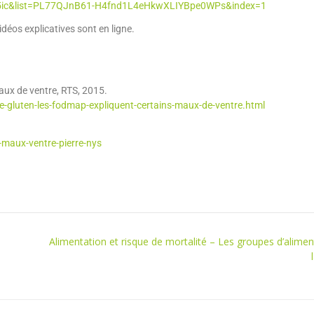
o5ic&list=PL77QJnB61-H4fnd1L4eHkwXLIYBpe0WPs&index=1
déos explicatives sont en ligne.
aux de ventre, RTS, 2015.
e-gluten-les-fodmap-expliquent-certains-maux-de-ventre.html
maux-ventre-pierre-nys
Alimentation et risque de mortalité – Les groupes d’alime