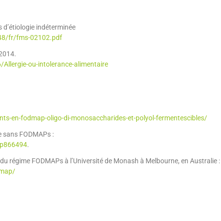
d’étiologie indéterminée
8/fr/fms-02102.pdf
 2014.
lergie-ou-intolerance-alimentaire
ents-en-fodmap-oligo-di-monosaccharides-et-polyol-fermentescibles/
ime sans FODMAPs :
w-p866494
.
urs du régime FODMAPs à l’Université de Monash à Melbourne, en Australie :
dmap/