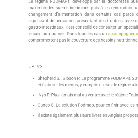
Le régime FODMAPs, développé par la doctoresse Sue Sh
maximum les sucres incriminés puis à les réintroduire 
changement d’alimentation dans certains cas parce q
significatif de personnes présentant des troubles, avec o
gastro-intestinaux, il est conseillé de consulter un spéci
le suivi nutritionnel. Dans tous les cas un
accompagnemen
compromettent pas la couverture des besoins nutritionnels
Livres
Shepherd S., Gibson P. Le programme FODMAPs, 2016. C
et élaborer les menus, y compris en cas de régime alim
Nys P. Plus jamais mal au ventre avec le régime Fo
Cuneo C. La solution Fodmap, pour en finir avec les 
Il existe également plusieurs livres en Anglais prop