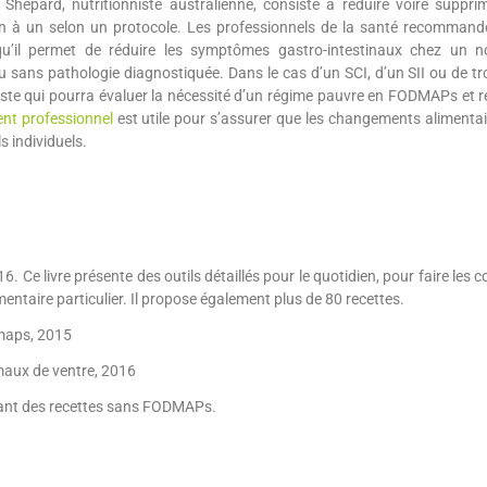
epard, nutritionniste australienne, consiste à réduire voire suppri
un à un selon un protocole. Les professionnels de la santé recommand
u’il permet de réduire les symptômes gastro-intestinaux chez un 
u sans pathologie diagnostiquée. Dans le cas d’un SCI, d’un SII ou de t
aliste qui pourra évaluer la nécessité d’un régime pauvre en FODMAPs et r
t professionnel
est utile pour s’assurer que les changements alimentai
 individuels.
e livre présente des outils détaillés pour le quotidien, pour faire les 
entaire particulier. Il propose également plus de 80 recettes.
dmaps, 2015
maux de ventre, 2016
osant des recettes sans FODMAPs.