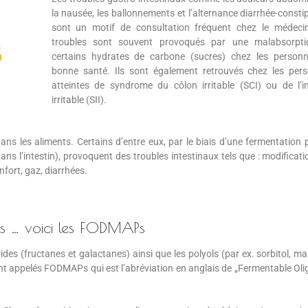
la nausée, les ballonnements et l’alternance diarrhée-consti
sont un motif de consultation fréquent chez le médeci
troubles sont souvent provoqués par une malabsorpt
certains hydrates de carbone (sucres) chez les person
bonne santé. Ils sont également retrouvés chez les per
atteintes de syndrome du côlon irritable (SCI) ou de l’in
irritable (SII).
s les aliments. Certains d’entre eux, par le biais d’une fermentation p
ans l’intestin), provoquent des troubles intestinaux tels que : modificat
fort, gaz, diarrhées.
es … voici les FODMAPs
rides (fructanes et galactanes) ainsi que les polyols (par ex. sorbitol, ma
sont appelés FODMAPs qui est l’abréviation en anglais de „Fermentable Olig