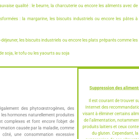
aise qualité : le beurre, la charcuterie ou encore les aliments avec de
ormées : la margarine, les biscuits industriels ou encore les pâtes à
t-déjeuner, les biscuits industriels ou encore les plats préparés comme les
e soja, le tofu ou les yaourts au soja
Suppression des aliment
Il est courant de trouver s
Internet des recommandati
 également des phytoœstrogènes, des
visant à éliminer certains ali
, les hormones naturellement produites
de l’alimentation, notamment
t complexes et font encore l’objet de
produits laitiers et ceux cont
flammation causée par la maladie, comme
du gluten. Cependant, la
e côté, une consommation excessive