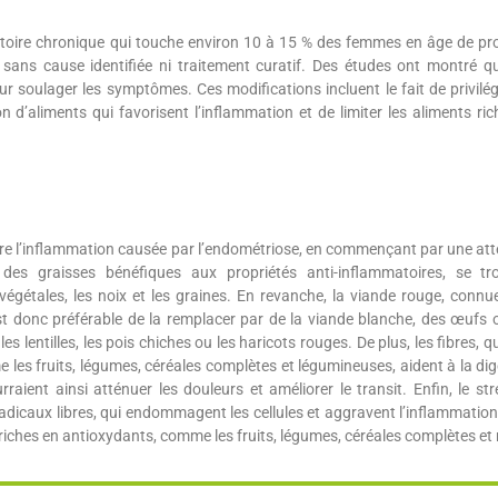
oire chronique qui touche environ 10 à 15 % des femmes en âge de pro
i sans cause identifiée ni traitement curatif. Des études ont montré q
r soulager les symptômes. Ces modifications incluent le fait de privilég
 d’aliments qui favorisent l’inflammation et de limiter les aliments ric
ire l’inflammation causée par l’endométriose, en commençant par une att
 des graisses bénéfiques aux propriétés anti-inflammatoires, se tr
végétales, les noix et les graines. En revanche, la viande rouge, connu
 est donc préférable de la remplacer par de la viande blanche, des œufs 
 lentilles, les pois chiches ou les haricots rouges. De plus, les fibres, q
les fruits, légumes, céréales complètes et légumineuses, aident à la dig
ient ainsi atténuer les douleurs et améliorer le transit. Enfin, le str
adicaux libres, qui endommagent les cellules et aggravent l’inflammatio
 riches en antioxydants, comme les fruits, légumes, céréales complètes et 