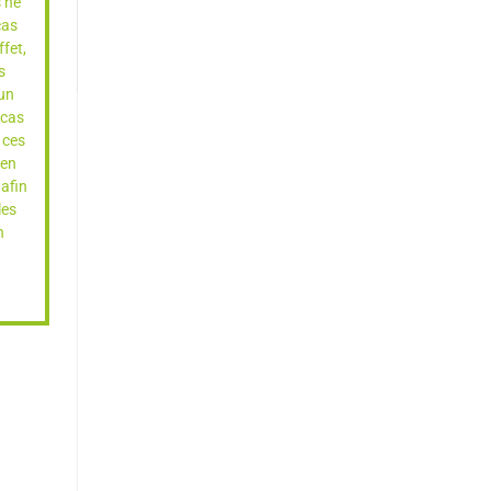
 ne
cas
ffet,
s
 un
 cas
e ces
’en
 afin
les
n