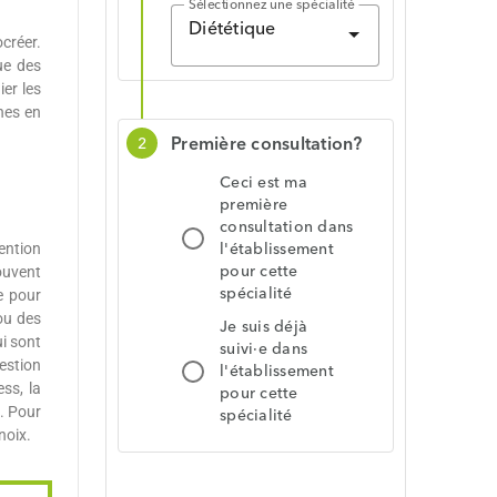
créer.
ue des
ier les
hes en
ention
ouvent
e pour
ou des
ui sont
estion
ess, la
n. Pour
noix.