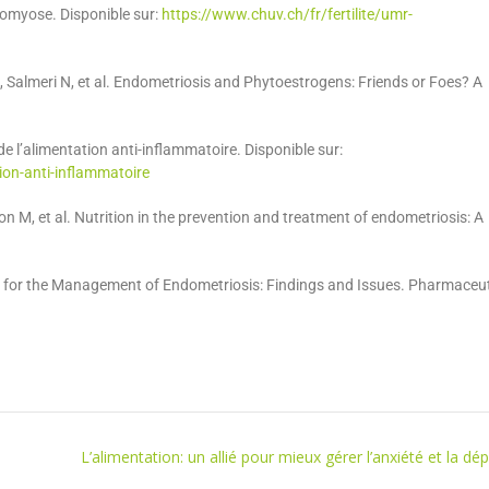
nomyose. Disponible sur:
https://www.chuv.ch/fr/fertilite/umr-
 C, Salmeri N, et al. Endometriosis and Phytoestrogens: Friends or Foes? A
de l’alimentation anti-inflammatoire. Disponible sur:
tion-anti-inflammatoire
n M, et al. Nutrition in the prevention and treatment of endometriosis: A
s for the Management of Endometriosis: Findings and Issues. Pharmaceut
L’alimentation: un allié pour mieux gérer l’anxiété et la dé