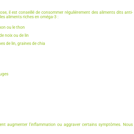
ose, il est conseillé de consommer régulièrement des aliments dits anti-
les aliments riches en oméga-3 :
mon ou le thon
de noix ou de lin
nes de lin, graines de chia
ouges
peuvent augmenter l’inflammation ou aggraver certains symptômes. Nous