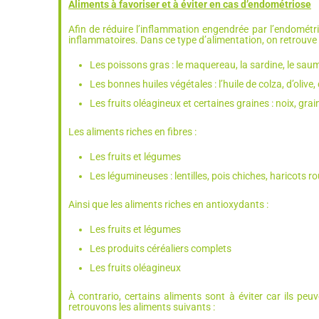
Aliments à favoriser et à éviter en cas d’endométriose
Afin de réduire l’inflammation engendrée par l’endométri
inflammatoires. Dans ce type d’alimentation, on retrouve 
Les poissons gras : le maquereau, la sardine, le sau
Les bonnes huiles végétales : l’huile de colza, d’olive, 
Les fruits oléagineux et certaines graines : noix, grai
Les aliments riches en fibres :
Les fruits et légumes
Les légumineuses : lentilles, pois chiches, haricots r
Ainsi que les aliments riches en antioxydants :
Les fruits et légumes
Les produits céréaliers complets
Les fruits oléagineux
À contrario, certains aliments sont à éviter car ils 
retrouvons les aliments suivants :