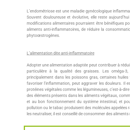
L’endométriose est une maladie gynécologique inflammat
Souvent douloureuse et évolutive, elle reste aujourd’hu
modifications alimentaires pourraient être bénéfiques pou
aliments anti-inflammatoires, de réduire la consommation
phytoœstrogènes.
L’alimentation dite anti-inflammatoire
Adopter une alimentation adaptée peut contribuer à rédu
particulière à la qualité des graisses. Les oméga-3,
principalement dans les poissons gras, certaines huiles 
favoriser l’inflammation, peut aggraver les douleurs. Il
protéines végétales comme les légumineuses, c’est-à-dire les
des éléments présents dans les aliments végétaux, comme 
et au bon fonctionnement du système intestinal, et pourra
pollution ou le tabac produisent des molécules appelées r
les neutraliser, il est conseillé de consommer des aliments