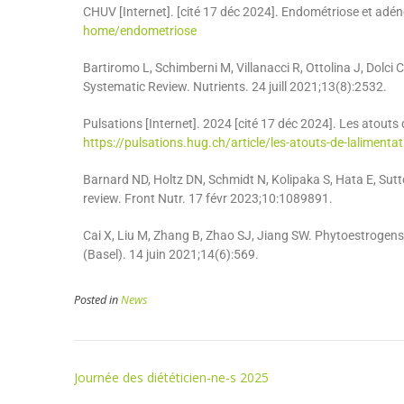
CHUV [Internet]. [cité 17 déc 2024]. Endométriose et adé
home/endometriose
Bartiromo L, Schimberni M, Villanacci R, Ottolina J, Dolci
Systematic Review. Nutrients. 24 juill 2021;13(8):2532.
Pulsations [Internet]. 2024 [cité 17 déc 2024]. Les atouts 
https://pulsations.hug.ch/article/les-atouts-de-lalimenta
Barnard ND, Holtz DN, Schmidt N, Kolipaka S, Hata E, Sutto
review. Front Nutr. 17 févr 2023;10:1089891.
Cai X, Liu M, Zhang B, Zhao SJ, Jiang SW. Phytoestrogen
(Basel). 14 juin 2021;14(6):569.
Posted in
News
Journée des diététicien-ne-s 2025