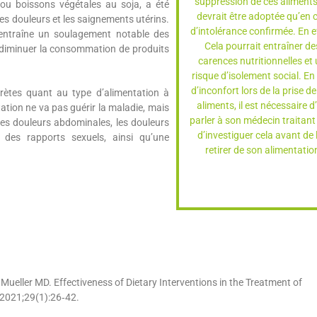
suppression de ces aliments
 ou boissons végétales au soja, a été
devrait être adoptée qu’en 
s douleurs et les saignements utérins.
d’intolérance confirmée. En e
 entraîne un soulagement notable des
Cela pourrait entraîner de
e diminuer la consommation de produits
carences nutritionnelles et
risque d’isolement social. En
d’inconfort lors de la prise d
rètes quant au type d’alimentation à
aliments, il est nécessaire d
tion ne va pas guérir la maladie, mais
parler à son médecin traitant
les douleurs abdominales, les douleurs
d’investiguer cela avant de 
s des rapports sexuels, ainsi qu’une
retirer de son alimentatio
 Mueller MD. Effectiveness of Dietary Interventions in the Treatment of
 2021;29(1):26‑42.