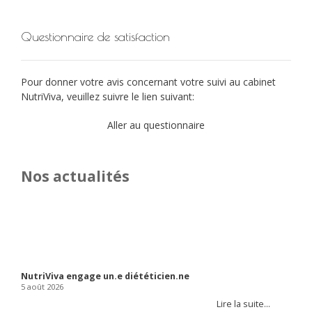
Questionnaire de satisfaction
Pour donner votre avis concernant votre suivi au cabinet
NutriViva, veuillez suivre le lien suivant:
Aller au questionnaire
Nos actualités
Les d
prom
16 dé
NutriViva engage un.e diététicien.ne
5 août 2026
Lire la suite…