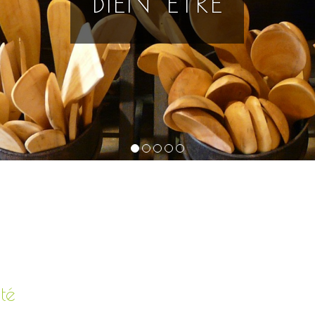
BIEN-ÊTRE
1
2
3
4
5
té