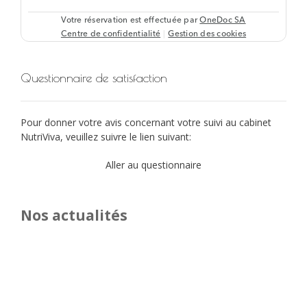
Questionnaire de satisfaction
Pour donner votre avis concernant votre suivi au cabinet
NutriViva, veuillez suivre le lien suivant:
Aller au questionnaire
Nos actualités
Les d
prom
16 dé